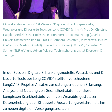
Mitwirkende der LongCARE-Session "Digitale Erkrankungsmodelle,
Wearables und KI-basierte Tools bei Long COVID" (v. l. n. r.): Prof. Dr. Christine
Happle (Medizinische Hochschule Hannover), Dr. Helma Freitag (Charité -
Universitätsmedizin Berlin), Prof. Dr. Bernhard Schieffer (Universitätsklinikum
Gießen und Marburg GmbH), Friedrich von Kessel (TMF e.V.), Sebastian C.
Semler (TMF e.V) und Adrian Pelcaru (Technische Universität Dresden). ©
TMF e.V.
In der Session „Digitale Erkrankungsmodelle, Wearables und KI-
basierte Tools bei Long COVID“ stellten verschiedene
LongCARE-Projekte Ansätze zur datengetriebenen Erfassung,
Analyse und Nutzung von Gesundheitsdaten bei diesem
komplexen Krankheitsbild vor – von Wearable-gestützter
Datenerhebung über KI-basierte Auswertungsverfahren bis hin
zu neuen digitalen Versorgungsansätzen.