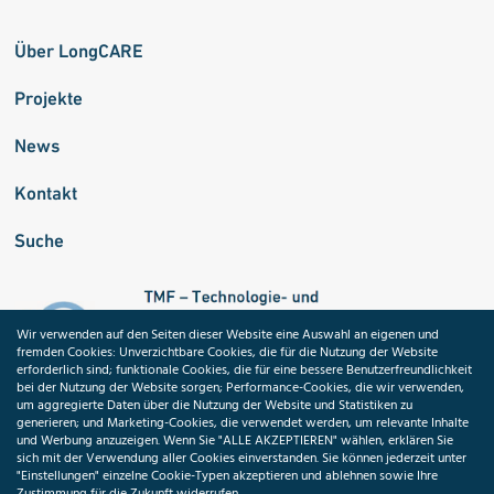
Über LongCARE
Projekte
News
Kontakt
Suche
Wir verwenden auf den Seiten dieser Website eine Auswahl an eigenen und
fremden Cookies: Unverzichtbare Cookies, die für die Nutzung der Website
erforderlich sind; funktionale Cookies, die für eine bessere Benutzerfreundlichkeit
bei der Nutzung der Website sorgen; Performance-Cookies, die wir verwenden,
um aggregierte Daten über die Nutzung der Website und Statistiken zu
generieren; und Marketing-Cookies, die verwendet werden, um relevante Inhalte
und Werbung anzuzeigen. Wenn Sie "ALLE AKZEPTIEREN" wählen, erklären Sie
sich mit der Verwendung aller Cookies einverstanden. Sie können jederzeit unter
"Einstellungen" einzelne Cookie-Typen akzeptieren und ablehnen sowie Ihre